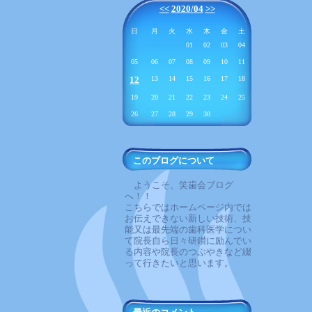
<<
2020/04
>>
日
月
火
水
木
金
土
01
02
03
04
05
06
07
08
09
10
11
12
13
14
15
16
17
18
19
20
21
22
23
24
25
26
27
28
29
30
このブログについて
ようこそ、笑歯会ブログ
へ！！
こちらではホームページ内では
お伝えできない新しい技術、技
能又は最先端の歯科医学につい
て院長自ら日々研鑚に励んでい
る内容や院長のつぶやきなど綴
って行きたいと思います。