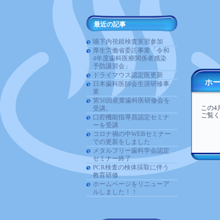
最近の記事
嚥下内視鏡検査実習参加
厚生労働省委託事業「令和
4年度歯科医療関係者感染
予防講習会」
ドライマウス認定医更新
ホ
日本歯科医師会生涯研修事
業
第50回産業歯科医研修会を
この4
受講。
ご覧く
口腔機能指導員認定セミナ
ーを受講
コロナ禍の中WEBセミナー
での更新をしました
メタルフリー歯科学会認定
セミナー終了
PCR検査の検体採取に伴う
教育研修
ホームページをリニューア
ルしました！！